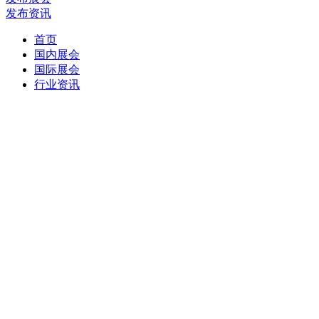
发布展会
发布资讯
首页
国内展会
国际展会
行业资讯
当前位置：
首页
>
展会服务
>
找到
0
条相关结果
已选：
省份：四川
重选
行业：